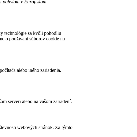
lým pobytom v Európskom
ky technológie sa kvôli pohodliu
eme o používaní súborov cookie na
očítača alebo iného zariadenia.
šom serveri alebo na vašom zariadení.
števnosti webových stránok. Za týmto