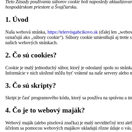
Tieto Zásady používania súborov cookie boli naposledy aktualizov
hospodárskom priestore a Švajčiarsku.
1. Úvod
Naša webová stránka,
https://telervisgabcikovo.sk
(ďalej len „webová
označujú ako „súbory cookie“). Súbory cookie umiestňujú aj tretie
našich webových stránkach.
2. Čo sú cookies?
Cookie je malý jednoduchý súbor, ktorý je odoslaný spolu so strán
Informácie v nich uložené môžu byť vrátené na naše servery alebo na
3. Čo sú skripty?
Skript je časť programového kódu, ktorý sa používa na správnu a in
4. Čo je to webový maják?
Webový maják (alebo pixelová značka) je malý neviditeľný text ale
účelom sa pomocou webových majákov ukladajú rôzne údaje o vás.