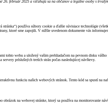
ané 26. február 2025 a vzťahujú sa na občanov a legálne osoby s trva
 stránka“) používa súbory cookie a ďalšie súvisiace technológie (všet
 strany, ktoré sme zapojili. V nižšie uvedenom dokumente vás informuj
kami tohto webu a uložený vašim prehliadačom na pevnom disku vášho p
 servery príslušných tretích strán počas nasledujúcej návštevy.
teraktívnu funkciu našich webových stránok. Tento kód sa spustí na na
bo obrázok na webovej stránke, ktorý sa používa na monitorovanie náv