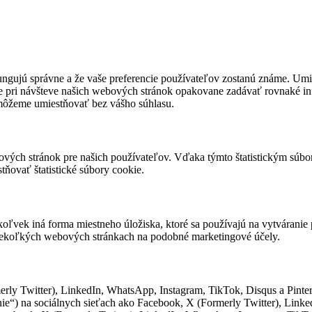
 fungujú správne a že vaše preferencie používateľov zostanú známe. U
 pri návšteve našich webových stránok opakovane zadávať rovnaké inf
môžeme umiestňovať bez vášho súhlasu.
bových stránok pre našich používateľov. Vďaka týmto štatistickým sú
ňovať štatistické súbory cookie.
oľvek iná forma miestneho úložiska, ktoré sa používajú na vytváranie 
niekoľkých webových stránkach na podobné marketingové účely.
rly Twitter), LinkedIn, WhatsApp, Instagram, TikTok, Disqus a Pinte
ovanie“) na sociálnych sieťach ako Facebook, X (Formerly Twitter), Lin