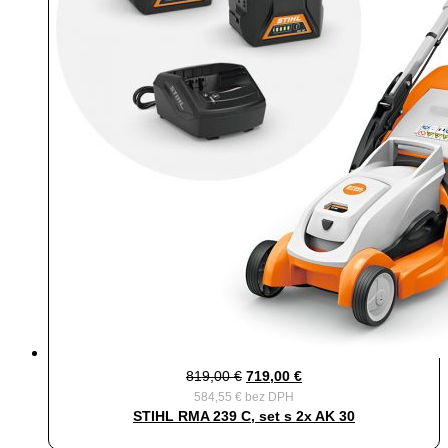
Pôvodná
Aktuálna
819,00
€
719,00
€
584,55
€
bez DPH
cena
cena
STIHL RMA 239 C, set s 2x AK 30
bola:
je: