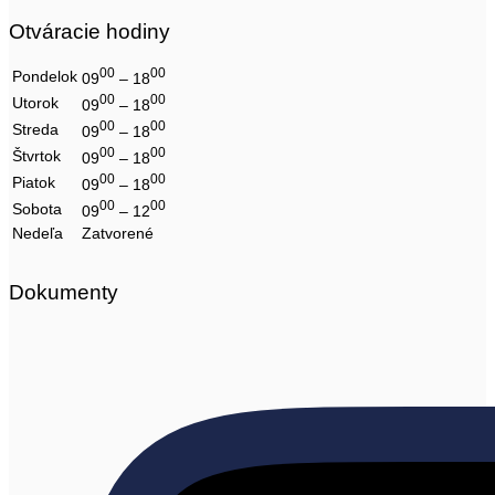
Otváracie hodiny
00
00
Pondelok
09
– 18
00
00
Utorok
09
– 18
00
00
Streda
09
– 18
00
00
Štvrtok
09
– 18
00
00
Piatok
09
– 18
00
00
Sobota
09
– 12
Nedeľa
Zatvorené
Dokumenty