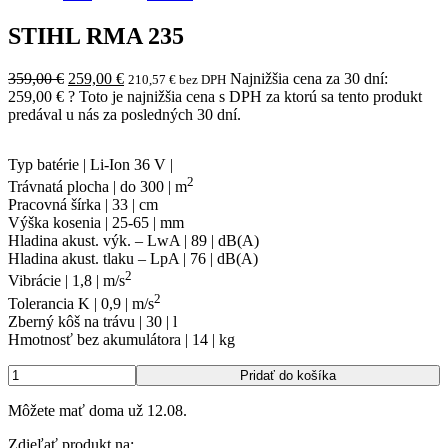
STIHL RMA 235
Pôvodná
Aktuálna
359,00
€
259,00
€
Najnižšia cena za 30 dní:
210,57
€
bez DPH
cena
cena
259,00
€
?
Toto je najnižšia cena s DPH za ktorú sa tento produkt
bola:
je:
predával u nás za posledných 30 dní.
359,00 €.
259,00 €.
Typ batérie | Li-Ion 36 V |
2
Trávnatá plocha | do 300 | m
Pracovná šírka | 33 | cm
Výška kosenia | 25-65 | mm
Hladina akust. výk. – LwA | 89 | dB(A)
Hladina akust. tlaku – LpA | 76 | dB(A)
2
Vibrácie | 1,8 | m/s
2
Tolerancia K | 0,9 | m/s
Zberný kôš na trávu | 30 | l
Hmotnosť bez akumulátora | 14 | kg
množstvo
Pridať do košíka
STIHL
RMA
Môžete mať doma už
12.08.
235
Zdieľať produkt na: