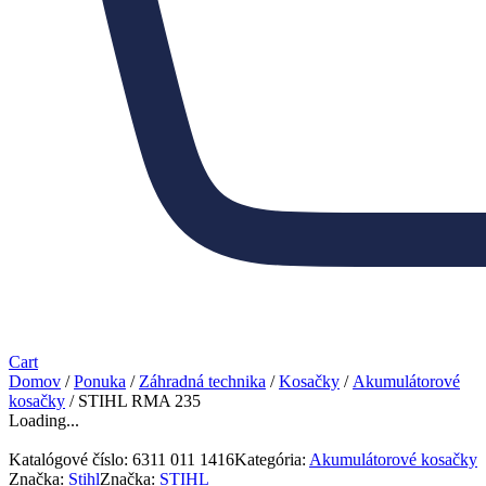
Cart
Domov
/
Ponuka
/
Záhradná technika
/
Kosačky
/
Akumulátorové
kosačky
/ STIHL RMA 235
Loading...
Katalógové číslo:
6311 011 1416
Kategória:
Akumulátorové kosačky
Značka:
Stihl
Značka:
STIHL