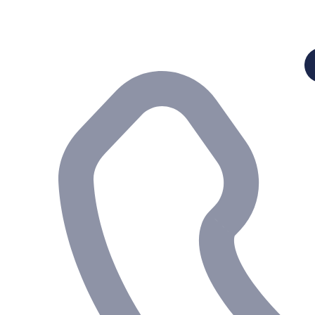
Preskočiť
na
obsah