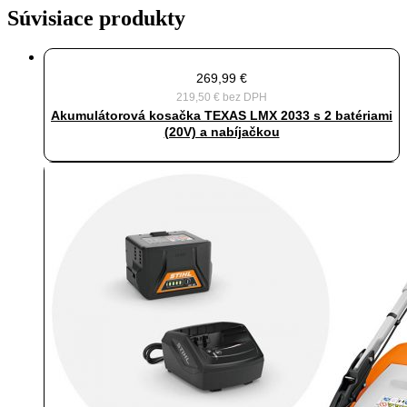
Súvisiace produkty
269,99
€
219,50
€
bez DPH
Akumulátorová kosačka TEXAS LMX 2033 s 2 batériami
(20V) a nabíjačkou