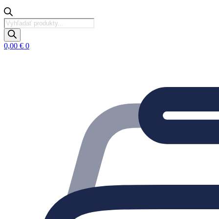
Products
search
0,00
€
0