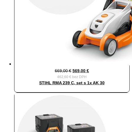
Pôvodná
Aktuálna
669,00
€
569,00
€
462,60
€
bez DPH
cena
cena
STIHL RMA 239 C, set s 1x AK 30
bola:
je:
669,00 €.
569,00 €.