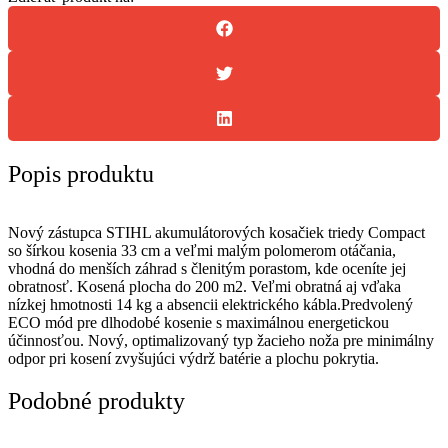
Popis produktu
Nový zástupca STIHL akumulátorových kosačiek triedy Compact
so šírkou kosenia 33 cm a veľmi malým polomerom otáčania,
vhodná do menších záhrad s členitým porastom, kde oceníte jej
obratnosť. Kosená plocha do 200 m2. Veľmi obratná aj vďaka
nízkej hmotnosti 14 kg a absencii elektrického kábla.Predvolený
ECO mód pre dlhodobé kosenie s maximálnou energetickou
účinnosťou. Nový, optimalizovaný typ žacieho noža pre minimálny
odpor pri kosení zvyšujúci výdrž batérie a plochu pokrytia.
Podobné produkty