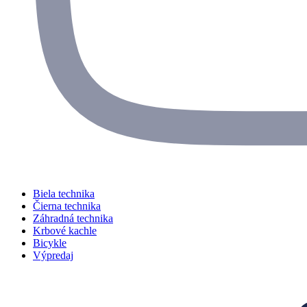
Biela technika
Čierna technika
Záhradná technika
Krbové kachle
Bicykle
Výpredaj