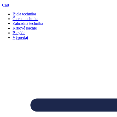
Cart
Biela technika
Čierna technika
Záhradná technika
Krbové kachle
Bicykle
Výpredaj