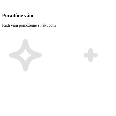
Poradíme vám
Radi vám pomôžeme s nákupom