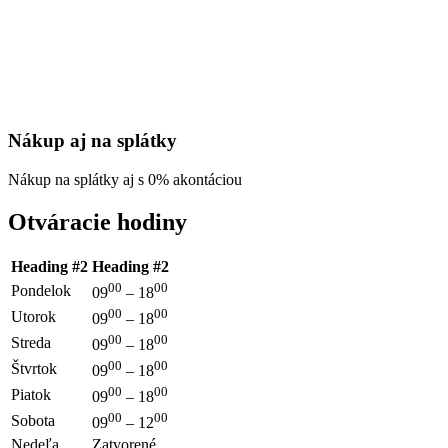
Nákup aj na splátky
Nákup na splátky aj s 0% akontáciou
Otváracie hodiny
Heading #2
Heading #2
00
00
Pondelok
09
– 18
00
00
Utorok
09
– 18
00
00
Streda
09
– 18
00
00
Štvrtok
09
– 18
00
00
Piatok
09
– 18
00
00
Sobota
09
– 12
Nedeľa
Zatvorené