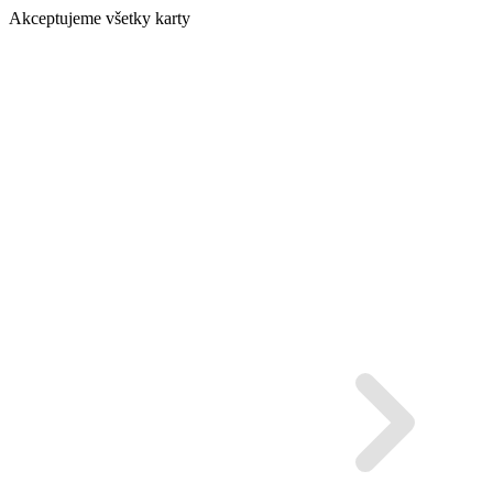
Akceptujeme všetky karty