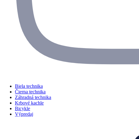
Biela technika
Čierna technika
Záhradná technika
Krbové kachle
Bicykle
Výpredaj