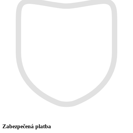
Zabezpečená platba