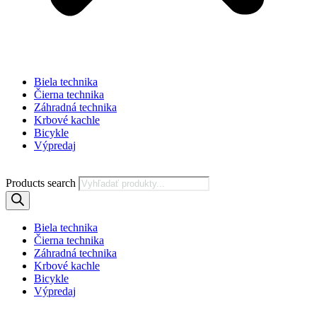
Biela technika
Čierna technika
Záhradná technika
Krbové kachle
Bicykle
Výpredaj
Products search
Biela technika
Čierna technika
Záhradná technika
Krbové kachle
Bicykle
Výpredaj