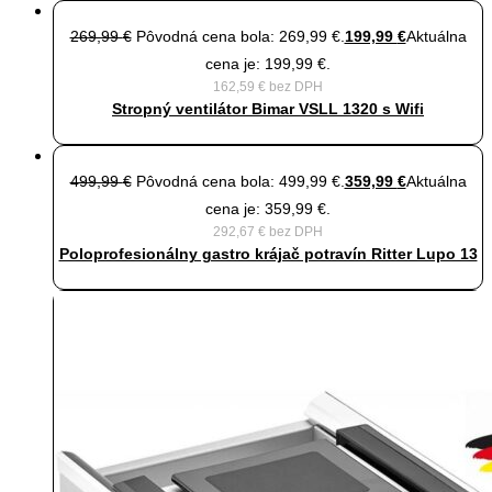
269,99
€
Pôvodná cena bola: 269,99 €.
199,99
€
Aktuálna
cena je: 199,99 €.
162,59
€
bez DPH
Stropný ventilátor Bimar VSLL 1320 s Wifi
499,99
€
Pôvodná cena bola: 499,99 €.
359,99
€
Aktuálna
cena je: 359,99 €.
292,67
€
bez DPH
Poloprofesionálny gastro krájač potravín Ritter Lupo 13