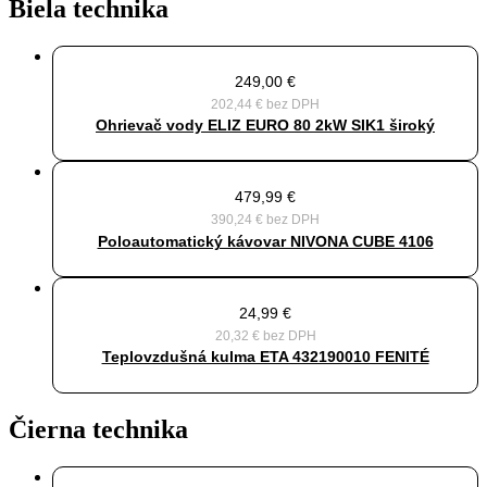
Biela technika
249,00
€
202,44
€
bez DPH
Ohrievač vody ELIZ EURO 80 2kW SIK1 široký
479,99
€
390,24
€
bez DPH
Poloautomatický kávovar NIVONA CUBE 4106
24,99
€
20,32
€
bez DPH
Teplovzdušná kulma ETA 432190010 FENITÉ
Čierna technika