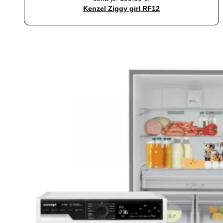
Kenzel Ziggy girl RF12