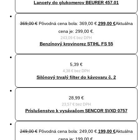
Lancety do glukomerov BEURER 457.01
369,00
€
Pôvodná cena bola: 369,00 €.
299,00
€
Aktuálna
cena je: 299,00 €.
243,09
€
bez DPH
Benzínový krovinorez STIHL FS 55
5,39
€
4,38
€
bez DPH
Silónový trvalý filter do kávovaru č. 2
28,99
€
23,57
€
bez DPH
Príslušenstvo k vysávačom SENCOR SVXD 0757
249,00
€
Pôvodná cena bola: 249,00 €.
199,00
€
Aktuálna
cena je: 199,00 €.