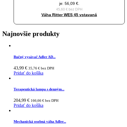
je: 56,09 €.
45,60
€
bez DPH
Váha Ritter WES 45 vstavaná
Najnovšie produkty
Ručný vysávač Adler AD...
43,99
€
35,76
€
bez DPH
Pridať do košíka
Terapeutická lampa s denným...
204,99
€
166,66
€
bez DPH
Pridať do košíka
Mechanická osobná váha Adler...