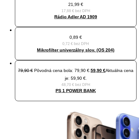
21,99
€
17,88
€
bez DPH
Rádio Adler AD 1909
0,89
€
0,72
€
bez DPH
Mikrofilter univerzálny slov. (OS 204)
79,90
€
Pôvodná cena bola: 79,90 €.
59,90
€
Aktuálna cena
je: 59,90 €.
48,70
€
bez DPH
PS 1 POWER BANK