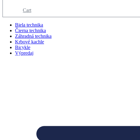
Cart
Biela technika
Čierna technika
Záhradná technika
Krbové kachle
Bicykle
Výpredaj