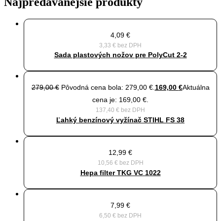
Najpredávanejšie produkty
4,09
€
3,33
€
bez DPH
Sada plastových nožov pre PolyCut 2-2
279,00
€
Pôvodná cena bola: 279,00 €.
169,00
€
Aktuálna
cena je: 169,00 €.
137,40
€
bez DPH
Ľahký benzínový vyžínač STIHL FS 38
12,99
€
10,56
€
bez DPH
Hepa filter TKG VC 1022
7,99
€
6,50
€
bez DPH