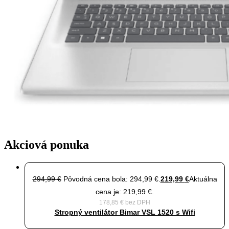
Akciová ponuka
294,99
€
Pôvodná cena bola: 294,99 €.
219,99
€
Aktuálna
cena je: 219,99 €.
178,85
€
bez DPH
Stropný ventilátor Bimar VSL 1520 s Wifi